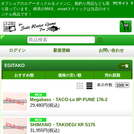
オフショアのルアータックルをメインに、船釣り用品なども取
PCサイト
り扱っています。 締具のMAX、smartスティックは当店のオリ
ジナル商品です！
ログイン
新規登録
お問い合わせ
EGITAKO
一覧
おすすめ順
価格の安い順
売れ筋順
表示件数
:
Megabass・TACO-Le 8P-FUNE 176-2
29,480円
(税込)
SHIMANO・TAKOEGI XR S175
31,955円
(税込)