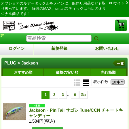
オフショアのルアータックルをメインに、船釣り用品なども取
PCサイト
り扱っています。 締具のMAX、smartスティックは当店のオリ
ジナル商品です！
ログイン
新規登録
お問い合わせ
PLUG > Jackson
一覧
おすすめ順
価格の安い順
売れ筋順
表示件数
:
...
1
2
3
6
次
»
Jackson・Pin Tail サゴシ Tune/CCN チャートキ
ャンディー
1,584円
(税込)