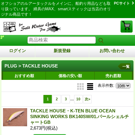
オフショアのルアータックルをメインに、船釣り用品なども取
PCサイト
り扱っています。 締具のMAX、smartスティックは当店のオリ
ジナル商品です！
ログイン
新規登録
お問い合わせ
PLUG > TACKLE HOUSE
一覧
おすすめ順
価格の安い順
売れ筋順
表示件数
:
...
1
2
3
10
次
»
TACKLE HOUSE・K-TEN BLUE OCEAN
SINKING WORKS BK140SW/01.パールシェルチ
ャートGB
2,673円
(税込)