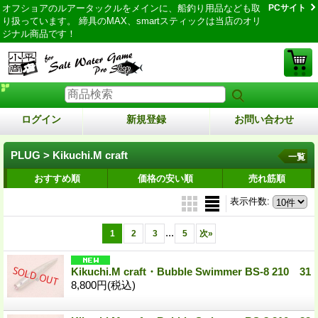
オフショアのルアータックルをメインに、船釣り用品なども取
PCサイト
り扱っています。 締具のMAX、smartスティックは当店のオリ
ジナル商品です！
ログイン
新規登録
お問い合わせ
PLUG > Kikuchi.M craft
一覧
おすすめ順
価格の安い順
売れ筋順
表示件数
:
...
1
2
3
5
次
»
Kikuchi.M craft・Bubble Swimmer BS-8 210 31
8,800円
(税込)