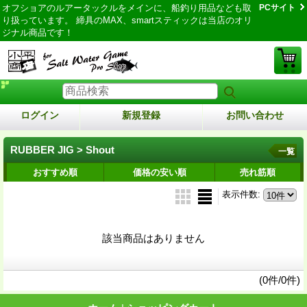
オフショアのルアータックルをメインに、船釣り用品なども取
PCサイト
り扱っています。 締具のMAX、smartスティックは当店のオリ
ジナル商品です！
ログイン
新規登録
お問い合わせ
RUBBER JIG > Shout
一覧
おすすめ順
価格の安い順
売れ筋順
表示件数
:
該当商品はありません
(0件/0件)