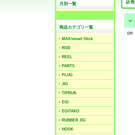
店長
月別一覧
商品カテゴリ一覧
0
件
MAX/smart Stick
ROD
REEL
PARTS
PLUG
JIG
TIPRUN
EGI
EGITAKO
RUBBER JIG
HOOK