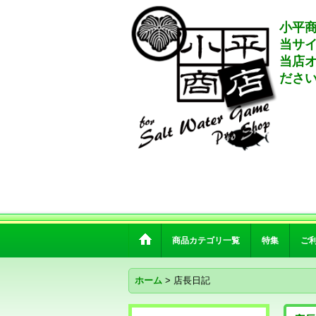
小平商
当サ
当店
ださ
商品カテゴリ一覧
特集
ご
ホーム
>
店長日記