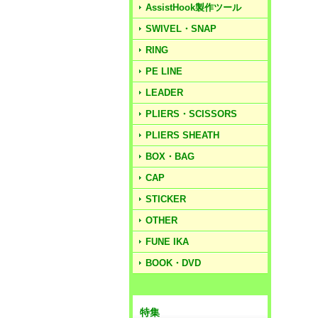
AssistHook製作ツール
SWIVEL・SNAP
RING
PE LINE
LEADER
PLIERS・SCISSORS
PLIERS SHEATH
BOX・BAG
CAP
STICKER
OTHER
FUNE IKA
BOOK・DVD
特集