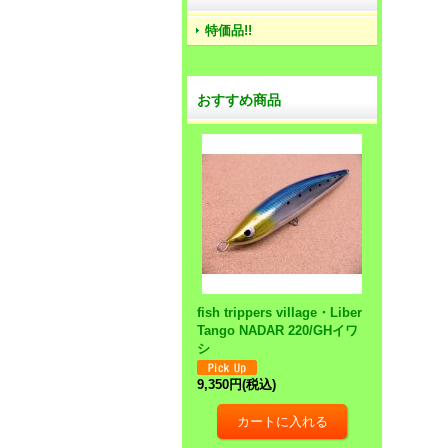
特価品!!
おすすめ商品
fish trippers village・Liber
Tango NADAR 220/GHイワ
シ
9,350円
(税込)