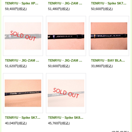
TENRYU・Spike XPG SKX782S-XX
TENRYU・JIG-ZAM Dragg Force JDF591B-G7/8
TENRYU・Spike SK742S-MHH (Tuna)
59,400円
(税込)
51,480円
(税込)
50,600円
(税込)
TENRYU・JIG-ZAM Dragg Force JDF611S-4/5
TENRYU・JIG-ZAM Dragg Force JDF621S-3/4
TENRYU・BAY BLAZE BBZ732S-MMH
51,620円
(税込)
50,600円
(税込)
33,880円
(税込)
TENRYU・Spike SK772S-M (Yellow Tail)
TENRYU・Spike SK822S-MH (Yellow Tail)
40,040円
(税込)
45,760円
(税込)