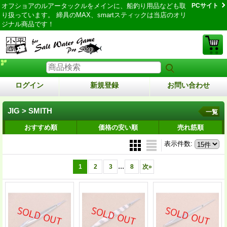
オフショアのルアータックルをメインに、船釣り用品なども取
PCサイト
り扱っています。 締具のMAX、smartスティックは当店のオリ
ジナル商品です！
ログイン
新規登録
お問い合わせ
JIG > SMITH
一覧
おすすめ順
価格の安い順
売れ筋順
表示件数
:
...
1
2
3
8
次
»