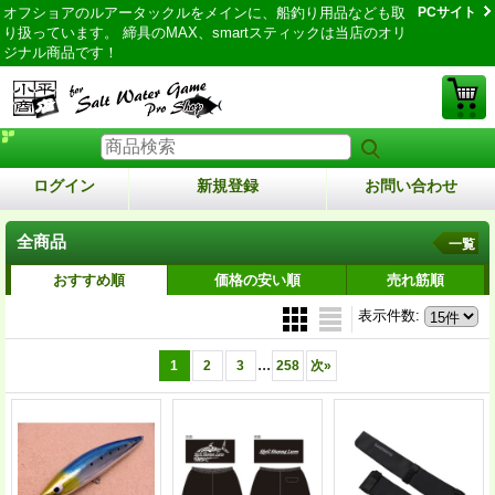
オフショアのルアータックルをメインに、船釣り用品なども取
PCサイト
り扱っています。 締具のMAX、smartスティックは当店のオリ
ジナル商品です！
ログイン
新規登録
お問い合わせ
全商品
一覧
おすすめ順
価格の安い順
売れ筋順
表示件数
:
...
1
2
3
258
次
»