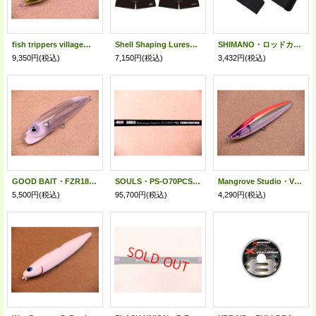
fish trippers village・Liber Tango NADAR 220/GHイワシ
Shell Shaping Lures・2026ナイロンショーツ
SHIMANO・ロッドカバー トラバース
9,350円
(税込)
7,150円
(税込)
3,432円
(税込)
GOOD BAIT・FZR188F/ネオンシラス
SOULS・PS-O70PCS ASHURA death road
Mangrove Studio・VOLADOR 170LS/BH-7OR ピンク
5,500円
(税込)
95,700円
(税込)
4,290円
(税込)