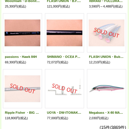
WooDream・D-Bonito 300限定ラトル/オフホワイト
FLASH UNION・B.F.T.CRUSHER BFTC-S76XXH
XBRAID・FULLDRAG TSR X8 100m
25,300円
(税込)
121,000円
(税込)
3,590円～4,488円
(税込)
passions・Hawk 84H
SHIMANO・OCEA PLUGGER BG BLUEFIN TUNA S70XXXH
FLASH UNION・Bubble Artist 180
69,300円
(税込)
72,072円
(税込)
12,210円
(税込)
Ripple Fisher ・BIG TUNA 87AS JAPAN Special
UOYA・DW-ITOMAKI KOJO- 糸巻工場 IK700BASE
Megabass・X-80 MAGNUM/GG BAYSIDE GREEN PB
118,800円
(税込)
77,000円
(税込)
2,030円
(税込)
(15件/3869件)