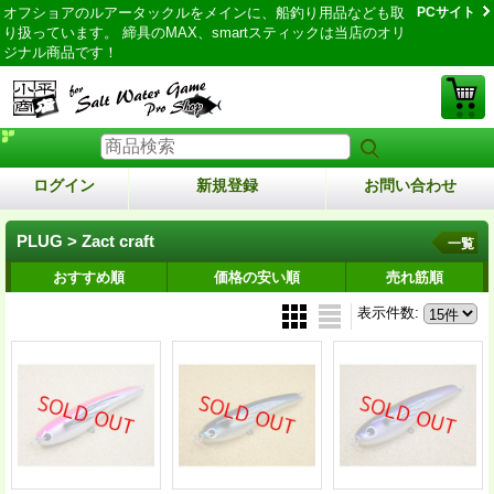
オフショアのルアータックルをメインに、船釣り用品なども取
PCサイト
り扱っています。 締具のMAX、smartスティックは当店のオリ
ジナル商品です！
ログイン
新規登録
お問い合わせ
PLUG > Zact craft
一覧
おすすめ順
価格の安い順
売れ筋順
表示件数
: