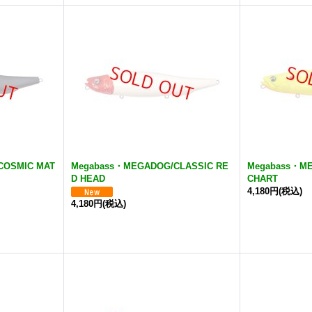
COSMIC MAT
Megabass・MEGADOG/CLASSIC RE
Megabass・M
D HEAD
CHART
4,180円
(税込)
4,180円
(税込)