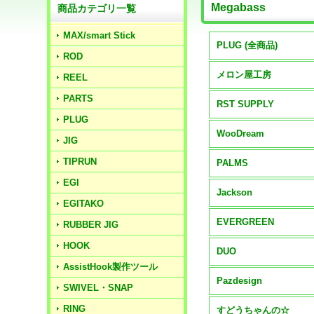
Megabass
商品カテゴリ一覧
MAX/smart Stick
PLUG (全商品)
ROD
メロン屋工房
REEL
PARTS
RST SUPPLY
PLUG
WooDream
JIG
TIPRUN
PALMS
EGI
Jackson
EGITAKO
EVERGREEN
RUBBER JIG
HOOK
DUO
AssistHook製作ツール
Pazdesign
SWIVEL・SNAP
RING
すどうちゃんの☆