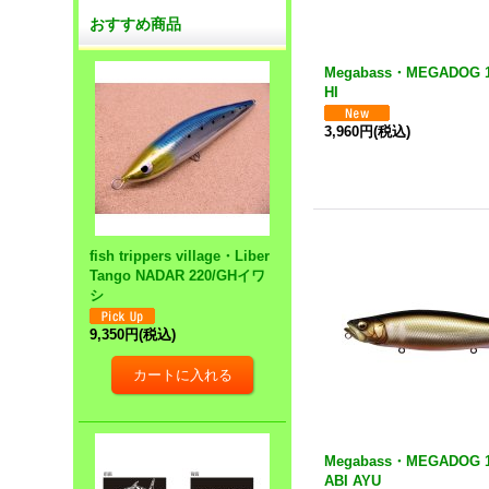
おすすめ商品
Megabass・MEGADOG 1
HI
3,960円
(税込)
fish trippers village・Liber
Tango NADAR 220/GHイワ
シ
9,350円
(税込)
Megabass・MEGADOG 1
ABI AYU