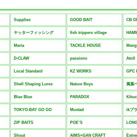
Supplies
GOOD BAIT
CB O
ヤッターフィッシング
fish trippers village
HAM
Maria
TACKLE HOUSE
Mang
D-CLAW
passions
Atoll
Local Standard
KZ WORKS
GPC 
Shell Shaping Lures
Nature Boys
萬葉
Blue Blue
PARADOX
Kikuc
TOKYO-BAY GO GO
Mustad
ikプ
ZIP BAITS
POE’S
LONG
Shout
AIMS×GAN CRAFT
Extre