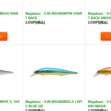
UM/GG RAIN
Megabass・X-80 MAGNUM/PM CHAR
Megabass・X-
T BACK
T BACK IWASH
2,030円
(税込)
2,030円
(税込)
M/HT IL SAY
Megabass・X-80 MAGNUM/GLX LAPI
Megabass・X-
S BLUE GB
KIN IWASHI
2,030円
(税込)
2,030円
(税込)