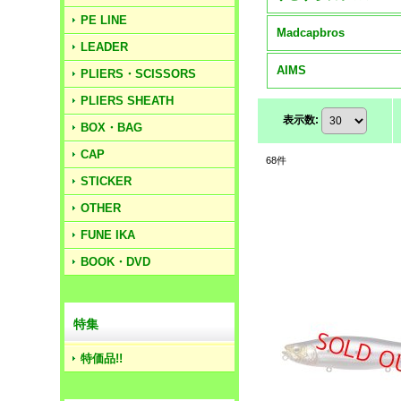
PE LINE
Madcapbros
LEADER
AIMS
PLIERS・SCISSORS
PLIERS SHEATH
表示数
:
BOX・BAG
CAP
68
件
STICKER
OTHER
FUNE IKA
BOOK・DVD
特集
特価品!!