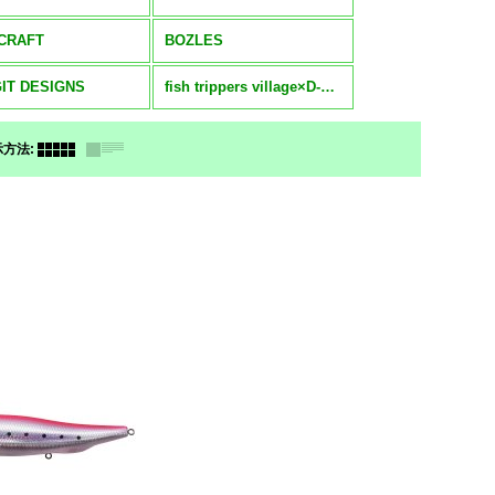
CRAFT
BOZLES
IT DESIGNS
fish trippers village×D-CLAW
示方法
: