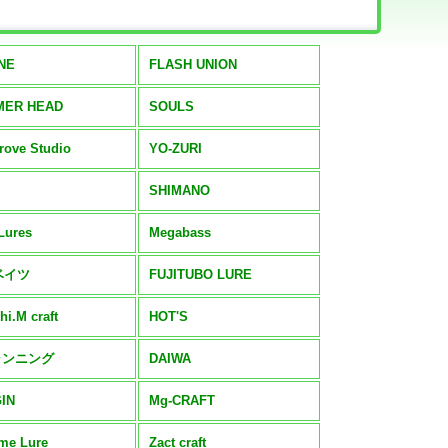
NE
FLASH UNION
MER HEAD
SOULS
rove Studio
YO-ZURI
SHIMANO
Lures
Megabass
ベイツ
FUJITUBO LURE
hi.M craft
HOT'S
ランニング
DAIWA
IN
Mg-CRAFT
me Lure
Zact craft