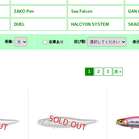
ZAKO Pen
Sea Falcon
GAN 
DUEL
HALCYON SYSTEM
SKAG
画像
:
並び順
:
在庫あり
表
1
2
3
次
»