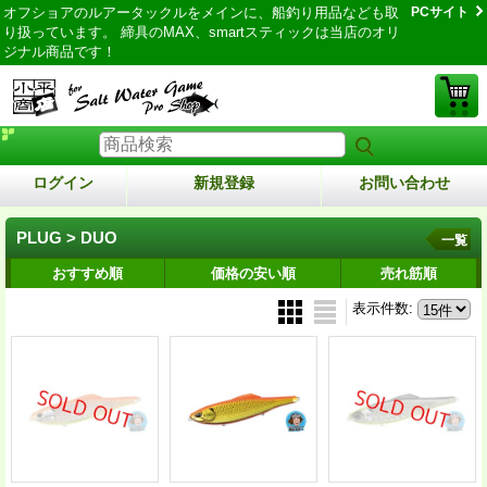
オフショアのルアータックルをメインに、船釣り用品なども取
PCサイト
り扱っています。 締具のMAX、smartスティックは当店のオリ
ジナル商品です！
ログイン
新規登録
お問い合わせ
PLUG > DUO
一覧
おすすめ順
価格の安い順
売れ筋順
表示件数
: