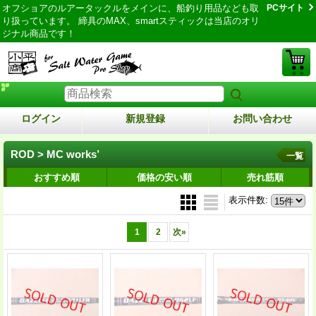
オフショアのルアータックルをメインに、船釣り用品なども取
PCサイト
り扱っています。 締具のMAX、smartスティックは当店のオリ
ジナル商品です！
ログイン
新規登録
お問い合わせ
ROD > MC works’
一覧
おすすめ順
価格の安い順
売れ筋順
表示件数
:
1
2
次
»