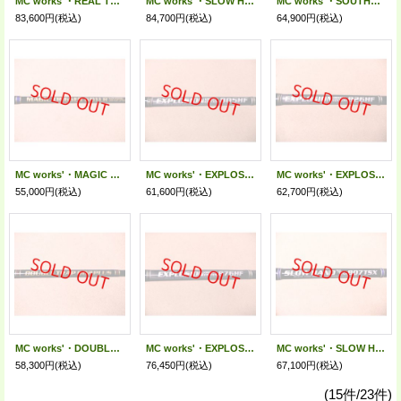
MC works'・REAL TRACER 643LR 30th LIMITED MODEL
MC works'・SLOW HAND 758TSZ ”ALL THAT TUNA” CUSTOM MODEL
MC works'・SOUTHERN BLUE 608TSG(BAIT MODEL) STANDARD MODE
83,600円
(税込)
84,700円
(税込)
64,900円
(税込)
MC works'・MAGIC TRIGGER 601LR STANDARD MODEL
MC works'・EXPLOSION 805HF STANDARD MODEL
MC works'・EXPLOSION 826HF STANDARD MODEL
55,000円
(税込)
61,600円
(税込)
62,700円
(税込)
MC works'・DOUBLE TRAP602 PLUS SPECIAL MODEL
MC works'・EXPLOSION 876HF CUSTOM MODEL
MC works'・SLOW HAND 807TSZX”ALL THAT TUNA” STANDARD MODEL
58,300円
(税込)
76,450円
(税込)
67,100円
(税込)
(15件/23件)