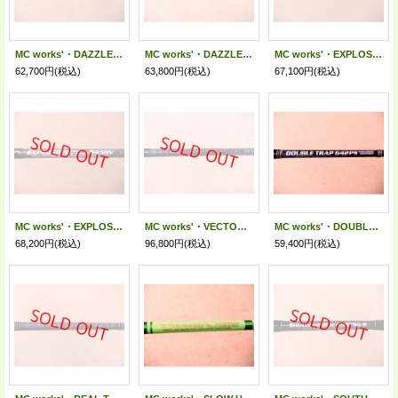
MC works'・DAZZLER 821LFR SPECIAL MODEL
MC works'・DAZZLER 862LF SPECIAL MODEL
MC works'・EXPLOSION 854HV STANDARD MODEL
62,700円
(税込)
63,800円
(税込)
67,100円
(税込)
MC works'・EXPLOSION 845HV STANDARD MODEL
MC works'・VECTOR 854FTR SPECIAL MODEL
MC works'・DOUBLE TRAP 642PS STANDARD MODEL
68,200円
(税込)
96,800円
(税込)
59,400円
(税込)