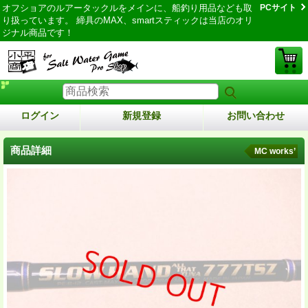
オフショアのルアータックルをメインに、船釣り用品なども取
PCサイト
り扱っています。 締具のMAX、smartスティックは当店のオリ
ジナル商品です！
ログイン
新規登録
お問い合わせ
商品詳細
MC works’