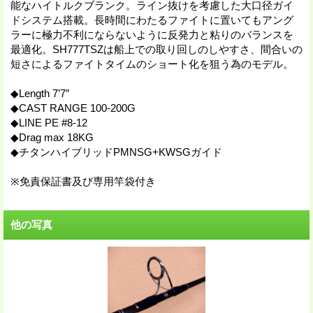
能なハイトルクブランク。ライン抜けを考慮した大口径ガイ
ドシステム搭載。長時間にわたるファイトに置いてもアング
ラーに極力不利にならないように反発力と粘りのバランスを
最適化。SH777TSZは船上での取り回しのしやすさ、間合いの
短さによるファイトタイムのショート化を狙う為のモデル。
◆Length 7’7″
◆CAST RANGE 100-200G
◆LINE PE #8-12
◆Drag max 18KG
◆チタンハイブリッドPMNSG+KWSGガイド
※免責保証書及び専用竿袋付き
他の写真