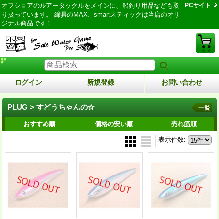
オフショアのルアータックルをメインに、船釣り用品なども取
PCサイト
り扱っています。 締具のMAX、smartスティックは当店のオリ
ジナル商品です！
ログイン
新規登録
お問い合わせ
PLUG > すどうちゃんの☆
一覧
おすすめ順
価格の安い順
売れ筋順
表示件数
: