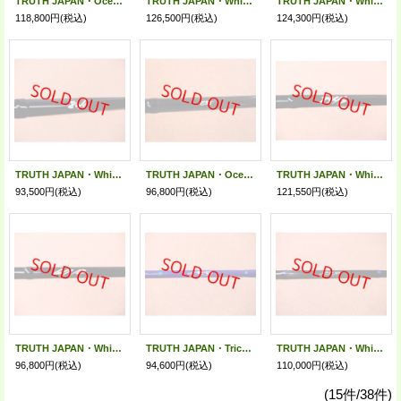
TRUTH JAPAN・OceanSprinter 838 Bait Custom Model
TRUTH JAPAN・WhiteInsight 7610 CUSTOM MODEL
TRUTH JAPAN・WhiteInsight 8210 CUSTOM MODEL
118,800円
(税込)
126,500円
(税込)
124,300円
(税込)
TRUTH JAPAN・WhiteInsight 8010/オールブラック
TRUTH JAPAN・OceanSprinter 838/オールブラック
TRUTH JAPAN・WhiteInsight 7415 アルミギンバル仕様
93,500円
(税込)
96,800円
(税込)
121,550円
(税込)
TRUTH JAPAN・WhiteInsight 611 12
TRUTH JAPAN・Trick Star 643 CUSTOM
TRUTH JAPAN・WhiteInsight 828 CUSTOM 1
96,800円
(税込)
94,600円
(税込)
110,000円
(税込)
(15件/38件)