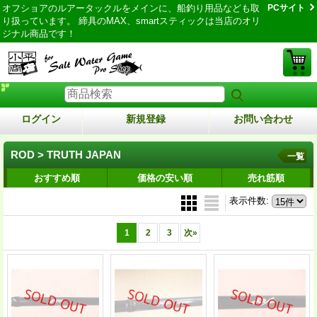
オフショアのルアータックルをメインに、船釣り用品なども取
PCサイト
り扱っています。 締具のMAX、smartスティックは当店のオリ
ジナル商品です！
ログイン
新規登録
お問い合わせ
ROD > TRUTH JAPAN
一覧
おすすめ順
価格の安い順
売れ筋順
表示件数
:
1
2
3
次
»