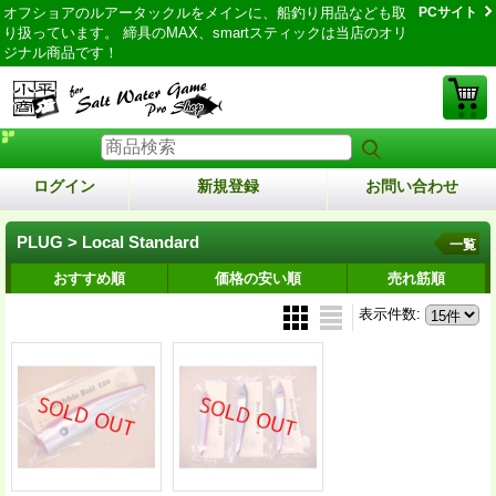
オフショアのルアータックルをメインに、船釣り用品なども取
PCサイト
り扱っています。 締具のMAX、smartスティックは当店のオリ
ジナル商品です！
ログイン
新規登録
お問い合わせ
PLUG > Local Standard
一覧
おすすめ順
価格の安い順
売れ筋順
表示件数
: