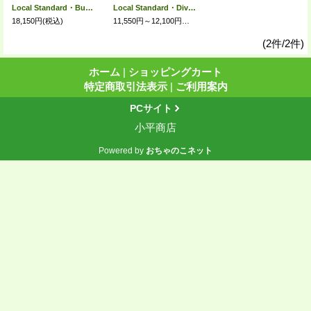
Local Standard・Bubble Bait 220
Local Standard・Dive Bait
18,150円
(税込)
11,550円～12,100円
(税込)
(2件/2件)
ホーム
|
ショッピングカート
特定商取引法表示
|
ご利用案内
PCサイト
小平商店
Powered by
おちゃのこネット