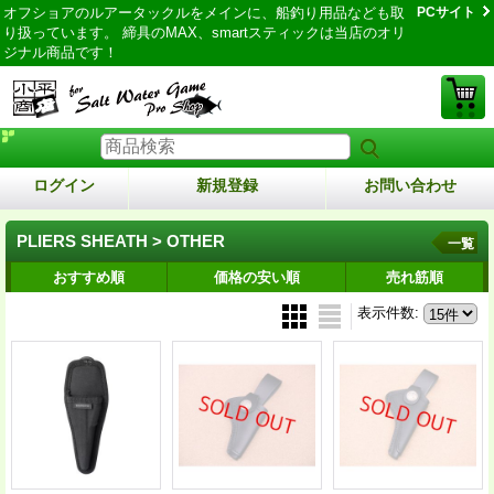
オフショアのルアータックルをメインに、船釣り用品なども取
PCサイト
り扱っています。 締具のMAX、smartスティックは当店のオリ
ジナル商品です！
ログイン
新規登録
お問い合わせ
PLIERS SHEATH > OTHER
一覧
おすすめ順
価格の安い順
売れ筋順
表示件数
: