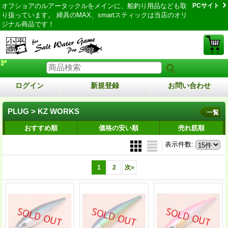
オフショアのルアータックルをメインに、船釣り用品なども取
PCサイト
り扱っています。 締具のMAX、smartスティックは当店のオリ
ジナル商品です！
ログイン
新規登録
お問い合わせ
PLUG > KZ WORKS
一覧
おすすめ順
価格の安い順
売れ筋順
表示件数
:
1
2
次
»