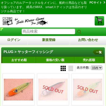
オフショアのルアータックルをメインに、船釣り用品なども取
PCサイト
り扱っています。 締具のMAX、smartスティックは当店のオリ
ジナル商品です！
ログイン
新規登録
お問い合わせ
PLUG > ヤッターフィッシング
一覧
おすすめ順
価格の安い順
売れ筋順
表示件数
: