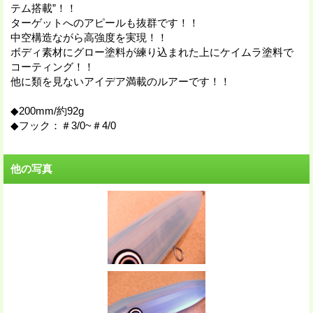
テム搭載”！！
ターゲットへのアピールも抜群です！！
中空構造ながら高強度を実現！！
ボディ素材にグロー塗料が練り込まれた上にケイムラ塗料で
コーティング！！
他に類を見ないアイデア満載のルアーです！！
◆200mm/約92g
◆フック：＃3/0~＃4/0
他の写真