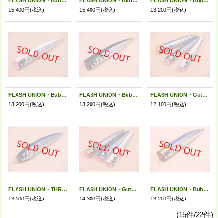
FLASH UNION・Bubble Artist Slim 260/SecretWhite DoubleGlow
FLASH UNION・Bubble Artist Slim 260/BlackMicroCrashShiner GlowBerry
FLASH UNION・Bubble Artist Slim 220/MysteryFlashIwashi GlowBerry
15,400円
(税込)
15,400円
(税込)
13,200円
(税込)
FLASH UNION・Bubble Artist Slim 220/SecretWhite DoubleGlow
FLASH UNION・Bubble Artist Slim 220/BlackMicroCrashShiner GlowBerry
FLASH UNION・Guts'Stayner 185
13,200円
(税込)
13,200円
(税込)
12,100円
(税込)
FLASH UNION・THRASHER 210/ ScaleFlashTobiuo
FLASH UNION・Guts'Stayner 235
FLASH UNION・Bubble Artist 220/ AlumiFlashIwashi
13,200円
(税込)
14,300円
(税込)
13,200円
(税込)
(15件/22件)