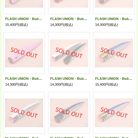
FLASH UNION・Bubble Artist Slim 260/MFBlock.FullPinkRedGlow
FLASH UNION・Bubble Artist 240/MysteryFlashIwashi PinkGlowBerry
FLASH UNION・Bubble Artist 240/BM.CrashShiner OrangeGlowBerry
15,400円
(税込)
14,300円
(税込)
14,300円
(税込)
FLASH UNION・Bubble Artist 240/MFBlock.FullPinkRedGlow
FLASH UNION・Bubble Artist Slim 240
FLASH UNION・Bubble Artist Slim 260/MysteryFlashIwashi GlowBerry
14,300円
(税込)
14,300円
(税込)
15,400円
(税込)