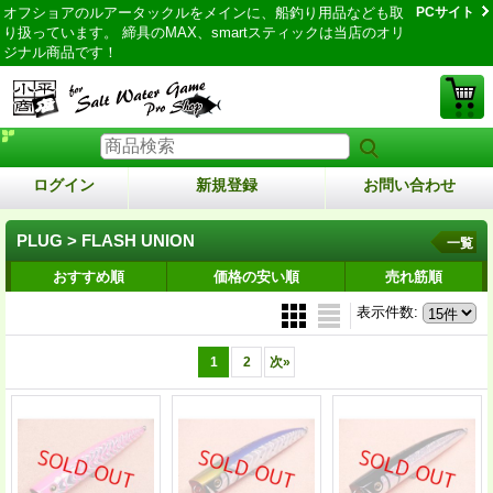
オフショアのルアータックルをメインに、船釣り用品なども取
PCサイト
り扱っています。 締具のMAX、smartスティックは当店のオリ
ジナル商品です！
ログイン
新規登録
お問い合わせ
PLUG > FLASH UNION
一覧
おすすめ順
価格の安い順
売れ筋順
表示件数
:
1
2
次
»