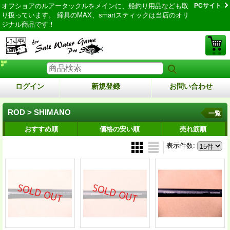
オフショアのルアータックルをメインに、船釣り用品なども取
PCサイト
り扱っています。 締具のMAX、smartスティックは当店のオリ
ジナル商品です！
ログイン
新規登録
お問い合わせ
ROD > SHIMANO
一覧
おすすめ順
価格の安い順
売れ筋順
表示件数
: