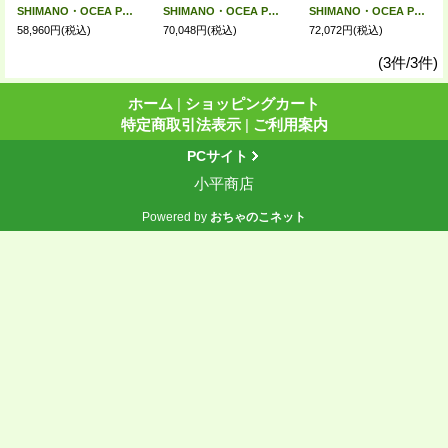
SHIMANO・OCEA PLUGGER FULL THROTTLE S83MH-3
SHIMANO・OCEA PLUGGER BG BLUEFIN TUNA S73XXH
SHIMANO・OCEA PLUGGER BG BLUEFIN TUNA S70XXXH
58,960円
(税込)
70,048円
(税込)
72,072円
(税込)
(3件/3件)
ホーム
|
ショッピングカート
特定商取引法表示
|
ご利用案内
PCサイト
小平商店
Powered by
おちゃのこネット