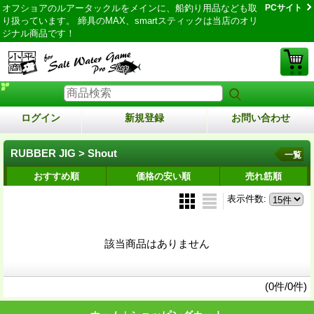
オフショアのルアータックルをメインに、船釣り用品なども取
PCサイト
り扱っています。 締具のMAX、smartスティックは当店のオリ
ジナル商品です！
ログイン
新規登録
お問い合わせ
RUBBER JIG > Shout
一覧
おすすめ順
価格の安い順
売れ筋順
表示件数
:
該当商品はありません
(0件/0件)