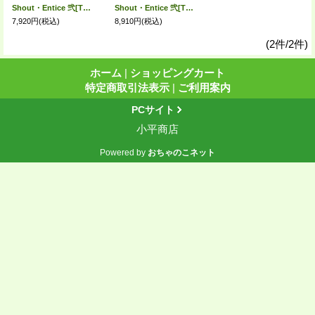
Shout・Entice 弐[TWO] 230/カマス KA
Shout・Entice 弐[TWO] 260/ピンク P
7,920円
(税込)
8,910円
(税込)
(2件/2件)
ホーム
|
ショッピングカート
特定商取引法表示
|
ご利用案内
PCサイト
小平商店
Powered by
おちゃのこネット