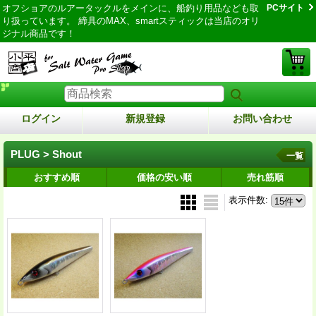
オフショアのルアータックルをメインに、船釣り用品なども取
PCサイト
り扱っています。 締具のMAX、smartスティックは当店のオリ
ジナル商品です！
ログイン
新規登録
お問い合わせ
PLUG > Shout
一覧
おすすめ順
価格の安い順
売れ筋順
表示件数
: