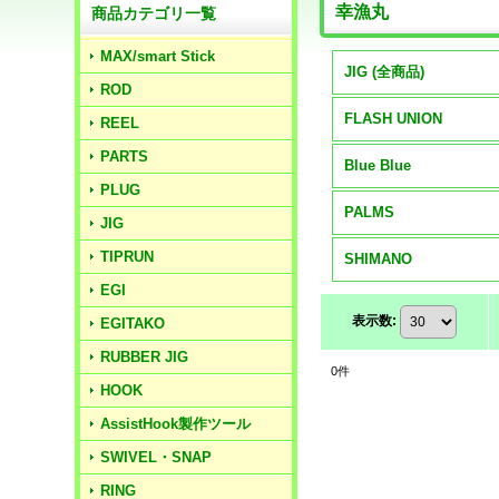
幸漁丸
商品カテゴリ一覧
MAX/smart Stick
JIG (全商品)
ROD
FLASH UNION
REEL
PARTS
Blue Blue
PLUG
PALMS
JIG
TIPRUN
SHIMANO
EGI
表示数
:
EGITAKO
RUBBER JIG
0
件
HOOK
AssistHook製作ツール
SWIVEL・SNAP
RING