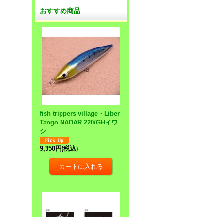
おすすめ商品
fish trippers village・Liber
Tango NADAR 220/GHイワ
シ
9,350円
(税込)