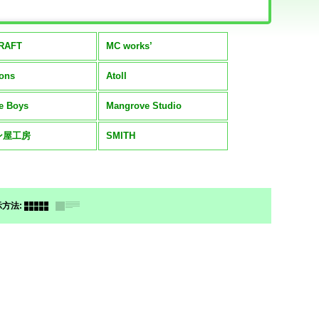
RAFT
MC works’
ions
Atoll
e Boys
Mangrove Studio
ン屋工房
SMITH
示方法
: