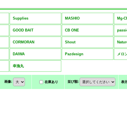
Supplies
MASHIO
Mg-C
GOOD BAIT
CB ONE
pass
CORMORAN
Shout
Natur
DAIWA
Pazdesign
メロ
幸漁丸
画像
:
並び順
:
在庫あり
表