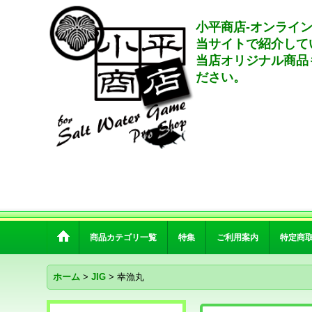
小平商店-オンライ
当サイトで紹介して
当店オリジナル商品
ださい。
商品カテゴリ一覧
特集
ご利用案内
特定商
ホーム
>
JIG
>
幸漁丸