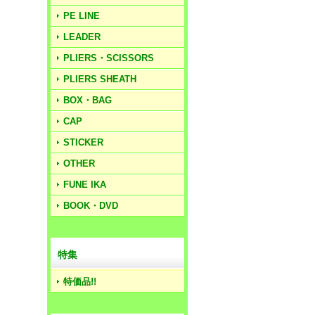
PE LINE
LEADER
PLIERS・SCISSORS
PLIERS SHEATH
BOX・BAG
CAP
STICKER
OTHER
FUNE IKA
BOOK・DVD
特集
特価品!!