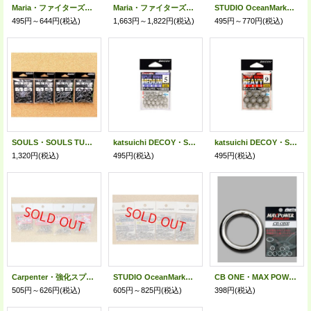
Maria・ファイターズリング ダエン
Maria・ファイターズリング ダエン徳用
STUDIO OceanMark・TRACK Split Ring M−spec
495円～644円
(税込)
1,663円～1,822円
(税込)
495円～770円
(税込)
SOULS・SOULS TUNE SPLIT RING
katsuichi DECOY・Split Ring MediumClass R-3
katsuichi DECOY・Split Ring Split Ring HeavyClass R-5
1,320円
(税込)
495円
(税込)
495円
(税込)
Carpenter・強化スプリットリング Plus
STUDIO OceanMark・TRACK Split Ring
CB ONE・MAX POWER WELDED RING
505円～626円
(税込)
605円～825円
(税込)
398円
(税込)