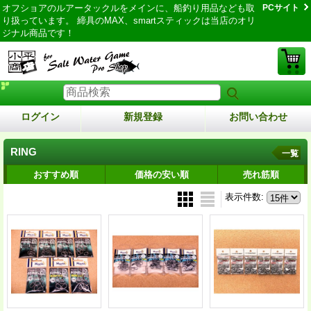
オフショアのルアータックルをメインに、船釣り用品なども取
PCサイト
り扱っています。 締具のMAX、smartスティックは当店のオリ
ジナル商品です！
ログイン
新規登録
お問い合わせ
RING
一覧
おすすめ順
価格の安い順
売れ筋順
表示件数
: