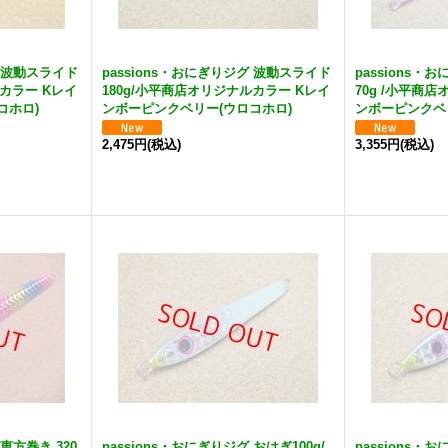
グ 波動スライド
passions・おにぎりジグ 波動スライド
passions・
ルカラー Kレイ
180g/小平商店オリジナルカラー Kレイ
70g /小平商
コホロ)
ンボーピンクベリー(ウロコホロ)
ンボーピンクベ
2,475円
(税込)
3,355円
(税込)
 恵方巻き 320
passions・おにぎりジグ おはぎ100g/
passions・