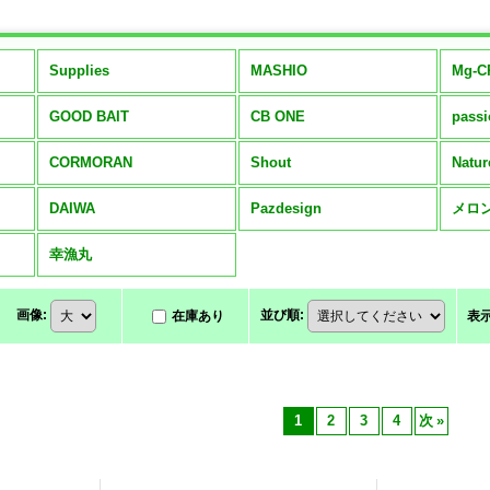
Supplies
MASHIO
Mg-C
GOOD BAIT
CB ONE
pass
CORMORAN
Shout
Natur
DAIWA
Pazdesign
メロ
幸漁丸
画像
:
並び順
:
在庫あり
表
1
2
3
4
次
»