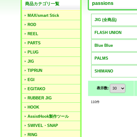
passions
商品カテゴリ一覧
MAX/smart Stick
JIG (全商品)
ROD
FLASH UNION
REEL
PARTS
Blue Blue
PLUG
PALMS
JIG
TIPRUN
SHIMANO
EGI
表示数
:
EGITAKO
RUBBER JIG
110
件
HOOK
AssistHook製作ツール
SWIVEL・SNAP
RING