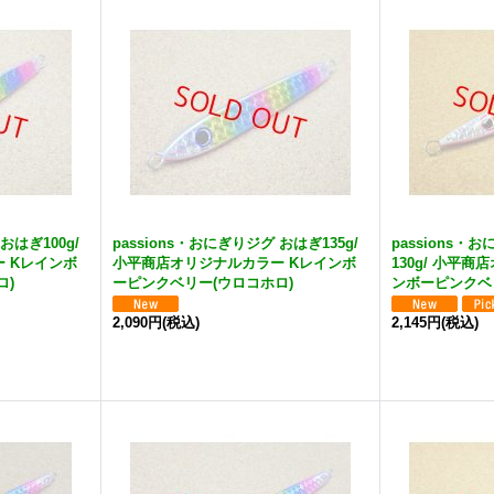
おはぎ100g/
passions・おにぎりジグ おはぎ135g/
passions
 Kレインボ
小平商店オリジナルカラー Kレインボ
130g/ 小平
ロ)
ーピンクベリー(ウロコホロ)
ンボーピンクベ
2,090円
(税込)
2,145円
(税込)