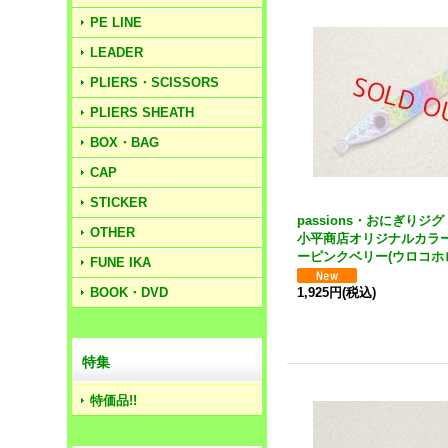
PE LINE
LEADER
PLIERS・SCISSORS
PLIERS SHEATH
BOX・BAG
CAP
STICKER
passions・おにぎりジグ 
OTHER
小平商店オリジナルカラー
ーピンクベリー(ウロコホ
FUNE IKA
BOOK・DVD
1,925円
(税込)
特集
特価品!!