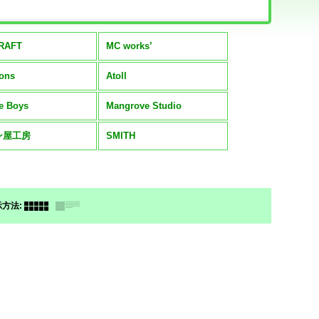
RAFT
MC works’
ions
Atoll
e Boys
Mangrove Studio
ン屋工房
SMITH
示方法
: