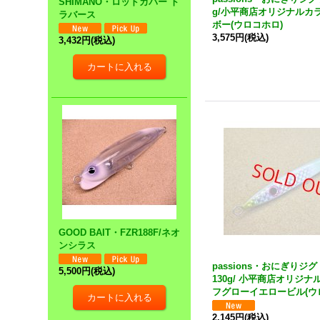
SHIMANO・ロッドカバー ト
g/小平商店オリジナルカラ
ラバース
ボー(ウロコホロ)
3,575円
(税込)
3,432円
(税込)
GOOD BAIT・FZR188F/ネオ
ンシラス
passions・おにぎりジ
5,500円
(税込)
130g/ 小平商店オリジナ
フグローイエロービル(ウ
2,145円
(税込)