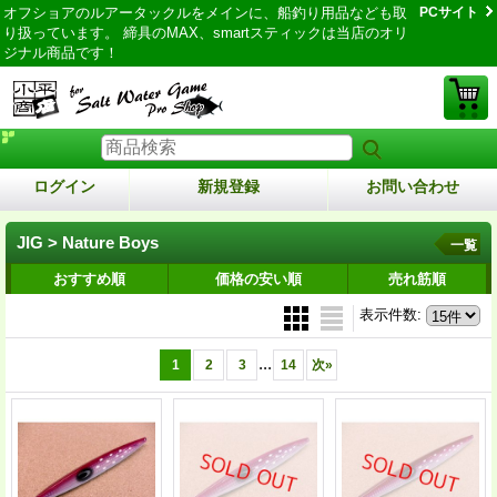
オフショアのルアータックルをメインに、船釣り用品なども取
PCサイト
り扱っています。 締具のMAX、smartスティックは当店のオリ
ジナル商品です！
ログイン
新規登録
お問い合わせ
JIG > Nature Boys
一覧
おすすめ順
価格の安い順
売れ筋順
表示件数
:
...
1
2
3
14
次
»