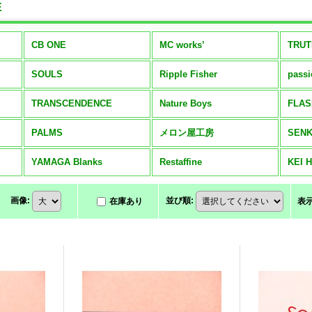
E
CB ONE
MC works’
TRU
SOULS
Ripple Fisher
pass
TRANSCENDENCE
Nature Boys
FLAS
PALMS
メロン屋工房
SENK
YAMAGA Blanks
Restaffine
KEI 
画像
:
並び順
:
在庫あり
表