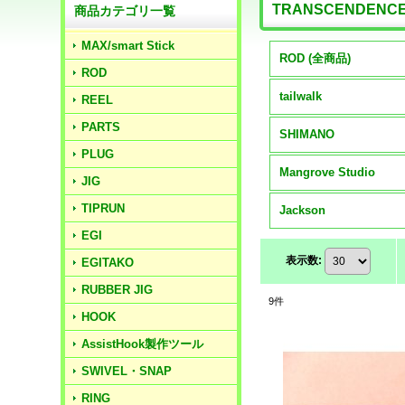
TRANSCENDENC
商品カテゴリ一覧
MAX/smart Stick
ROD (全商品)
ROD
tailwalk
REEL
PARTS
SHIMANO
PLUG
Mangrove Studio
JIG
TIPRUN
Jackson
EGI
表示数
:
EGITAKO
RUBBER JIG
9
件
HOOK
AssistHook製作ツール
SWIVEL・SNAP
RING