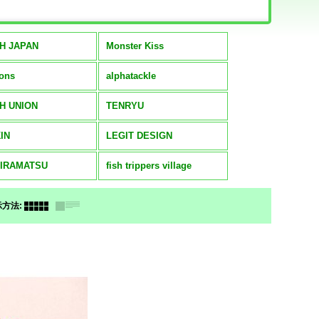
TH JAPAN
Monster Kiss
ions
alphatackle
H UNION
TENRYU
IN
LEGIT DESIGN
HIRAMATSU
fish trippers village
示方法
: