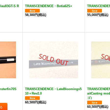
au83GT-S R
TRANSCENDENCE・Botia62S+
TRANSCENDEN
58,300円
(税込)
55,000円
(税込)
terfin70S
TRANSCENDENCE・LateBloomings5
TRANSCENDEN
10＋Rev2.0
aitCasting m
ゴ）
60,500円
(税込)
60,500円
(税込)