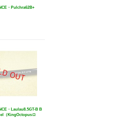
CE・Pulchra62B+
CE・Laulau8.5GT-B B
odel（KingOctopusロ