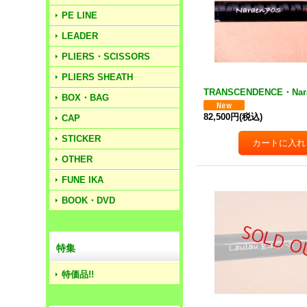
PE LINE
LEADER
PLIERS・SCISSORS
PLIERS SHEATH
TRANSCENDENCE・Nar
BOX・BAG
82,500円
(税込)
CAP
STICKER
OTHER
FUNE IKA
BOOK・DVD
特集
特価品!!