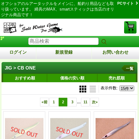
オフショアのルアータックルをメインに、船釣り用品なども取
PCサイト
り扱っています。 締具のMAX、smartスティックは当店のオリ
ジナル商品です！
ログイン
新規登録
お問い合わせ
JIG > CB ONE
一覧
おすすめ順
価格の安い順
売れ筋順
表示件数
:
...
«
前
1
2
3
11
次
»