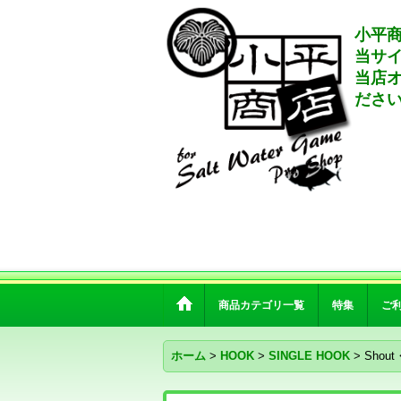
小平商
当サ
当店
ださ
商品カテゴリ一覧
特集
ご
ホーム
>
HOOK
>
SINGLE HOOK
>
Shout