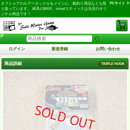
オフショアのルアータックルをメインに、船釣り用品なども取
PCサイト
り扱っています。 締具のMAX、smartスティックは当店のオリ
ジナル商品です！
ログイン
新規登録
お問い合わせ
商品詳細
TRIPLE HOOK