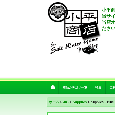
小平商
当サ
当店
ださ
商品カテゴリ一覧
特集
ご
ホーム
>
JIG
>
Supplies
>
Supplies・Bl