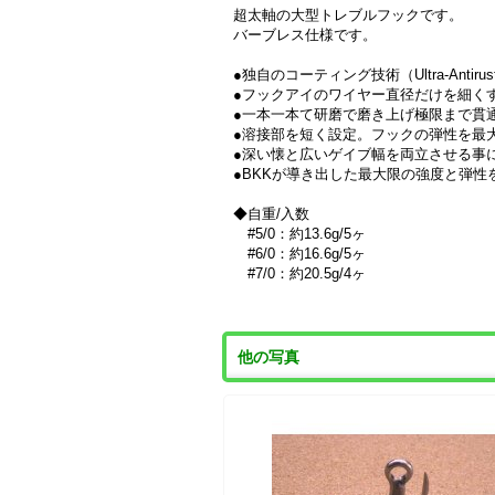
超太軸の大型トレブルフックです。
バーブレス仕様です。
●独自のコーティング技術（Ultra-Ant
●フックアイのワイヤー直径だけを細くす
●一本一本て研磨で磨き上げ極限まで貫
●溶接部を短く設定。フックの弾性を最
●深い懐と広いゲイブ幅を両立させる事
●BKKが導き出した最大限の強度と弾
◆自重/入数
#5/0：約13.6g/5ヶ
#6/0：約16.6g/5ヶ
#7/0：約20.5g/4ヶ
他の写真