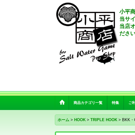
小平商
当サ
当店
ださ
商品カテゴリ一覧
特集
ご
ホーム
>
HOOK
>
TRIPLE HOOK
>
BKK・G