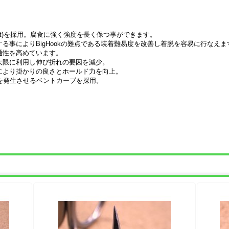
irust)を採用。腐食に強く強度を長く保つ事ができます。
る事によりBigHookの難点である装着難易度を改善し着脱を容易に行なえま
通性を高めています。
大限に利用し伸び折れの要因を減少。
により掛かりの良さとホールド力を向上。
性を発生させるベントカーブを採用。