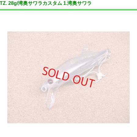
LITZ. 28g/湾奥サワラカスタム 1.湾奥サワラ