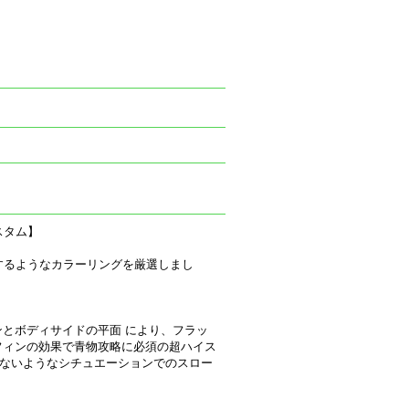
スタム】
するようなカラーリングを厳選しまし
ンとボディサイドの平面 により、フラッ
フィンの効果で青物攻略に必須の超ハイス
たないようなシチュエーションでのスロー