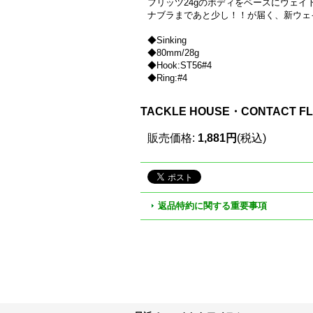
フリッツ24gのボディをベースにウェ
ナブラまであと少し！！が届く、新ウェ
◆Sinking
◆80mm/28g
◆Hook:ST56#4
◆Ring:#4
TACKLE HOUSE・CONTACT 
販売価格
:
1,881円
(税込)
返品特約に関する重要事項