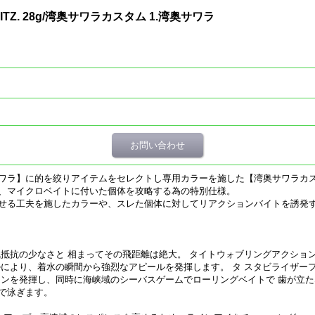
FLITZ. 28g/湾奥サワラカスタム 1.湾奥サワラ
お問い合わせ
ワラ】に的を絞りアイテムをセレクトし専用カラーを施した【湾奥サワラカ
、マイクロベイトに付いた個体を攻略する為の特別仕様。
せる工夫を施したカラーや、スレた個体に対してリアクションバイトを誘発
気抵抗の少なさと 相まってその飛距離は絶大。 タイトウォブリングアクショ
ルにより、着水の瞬間から強烈なアピールを発揮します。 タ スタビライザー
ョンを発揮し、同時に海峡域のシーバスゲームでローリングベイトで 歯が立
で泳ぎます。