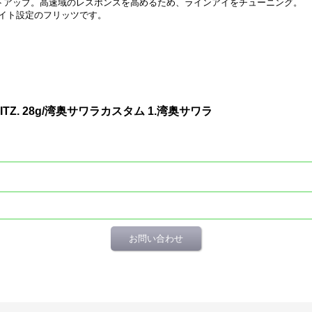
イトアップ。高速域のレスポンスを高めるため、ラインアイをチューニング。
イト設定のフリッツです。
FLITZ. 28g/湾奥サワラカスタム 1.湾奥サワラ
お問い合わせ