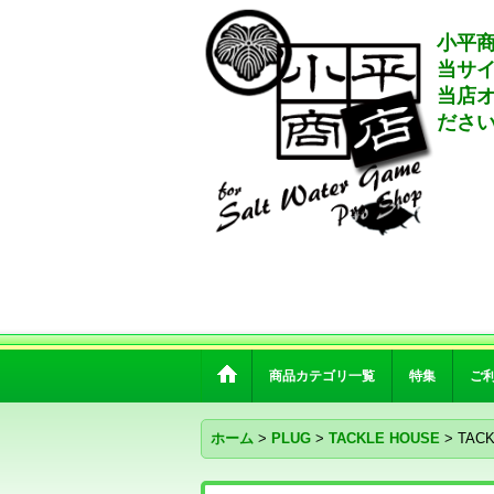
小平商
当サ
当店
ださ
商品カテゴリ一覧
特集
ご
ホーム
>
PLUG
>
TACKLE HOUSE
>
TAC