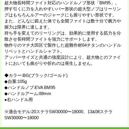
超大物長時間ファイト対応のハンドルノブ形状「BM95」。
押す引くに力を入れやすいバー形状の超大型ノブはリーリン
グはもちろんルアーのジャークにも握りやすい形状です。
また、どんなに鍛えた体でも全開ファイトは数十分で腕力や
握力は限界に達します。
持ち手を変えてのリーリングは、効果的に使用する筋力を分
散させ長時間ファイトを強力にサポートします。
物作りのマチ大田区で製作した超難作材64チタンのハンドル
リベットとハンドルシャフト。
アッパーサイズと共通の強度設計により、超大物とのファイ
トにおいても曲がりや折れのは発生しません。
◆カラー:BG(ブラック/ゴールド)
◆自重:105g
◆ハンドルノブ:EVA BM95
◆ハンドルアーム:88mm
●右ハンドル用
※適合モデル:20ステラSW30000〜18000、13&08ステラ
SW30000〜18000