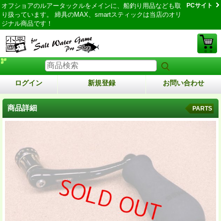
オフショアのルアータックルをメインに、船釣り用品なども取
PCサイト
り扱っています。 締具のMAX、smartスティックは当店のオリ
ジナル商品です！
ログイン
新規登録
お問い合わせ
商品詳細
PARTS