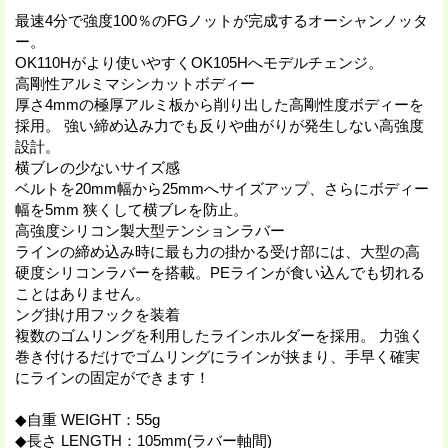
最速4分で強度100％のFGノットが完成するオーシャンノッタ
ー。
OK110Hがより使いやすくOK105Hへモデルチェンジ。
高剛性アルミマシンカットボディー
厚さ4mmの極厚アルミ板から削り出した高剛性度ボディーを
採用。 強い締め込み力でも反りや曲がりが発生しない高強度
設計。
横ブレの少ないサイズ感
ベルトを20mm幅から25mmへサイズアップ、さらにボディー
幅を5mm 狭くして横ブレを防止。
高強度シリコン製大型テンションラバー
ラインの締め込み時に最も力の掛かる受け部には、大型の高
硬度シリコンラバーを搭載。PEラインが食い込んでも切れる
ことはありません。
ング掛け用フックを装着
複数のゴムリングを利用したラインホルダーを採用。 力強く
巻き付けるだけでゴムリングにラインが挟まり、手早く確実
にラインの固定ができます！
◆自重 WEIGHT：55g
◆長さ LENGTH：105mm(ラバー軸間)