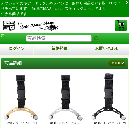
オフショアのルアータックルをメインに、船釣り用品なども取
PCサイト
り扱っています。 締具のMAX、smartスティックは当店のオリ
ジナル商品です！
ログイン
新規登録
お問い合わせ
商品詳細
OTHER