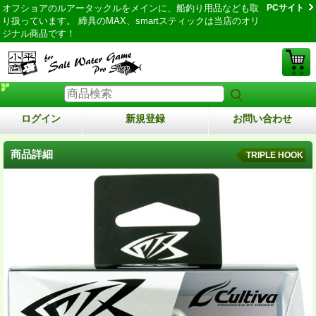
オフショアのルアータックルをメインに、船釣り用品なども取
PCサイト
り扱っています。 締具のMAX、smartスティックは当店のオリ
ジナル商品です！
ログイン
新規登録
お問い合わせ
商品詳細
TRIPLE HOOK