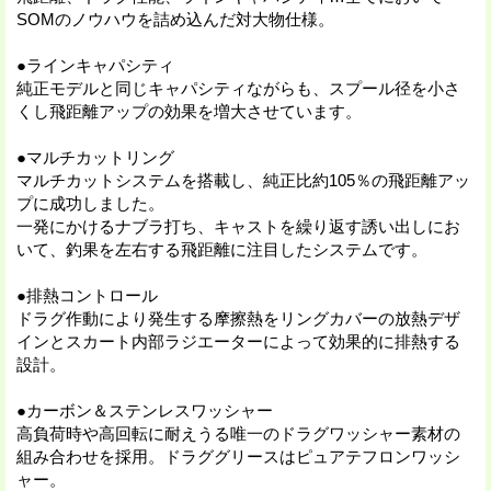
SOMのノウハウを詰め込んだ対大物仕様。
●ラインキャパシティ
純正モデルと同じキャパシティながらも、スプール径を小さ
くし飛距離アップの効果を増大させています。
●マルチカットリング
マルチカットシステムを搭載し、純正比約105％の飛距離アッ
プに成功しました。
一発にかけるナブラ打ち、キャストを繰り返す誘い出しにお
いて、釣果を左右する飛距離に注目したシステムです。
●排熱コントロール
ドラグ作動により発生する摩擦熱をリングカバーの放熱デザ
インとスカート内部ラジエーターによって効果的に排熱する
設計。
●カーボン＆ステンレスワッシャー
高負荷時や高回転に耐えうる唯一のドラグワッシャー素材の
組み合わせを採用。ドラググリースはピュアテフロンワッシ
ャー。