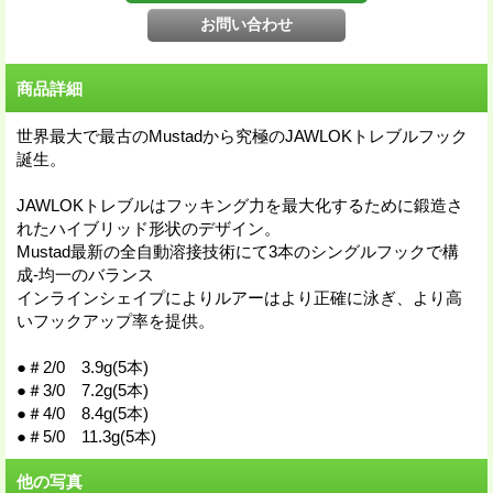
商品詳細
世界最大で最古のMustadから究極のJAWLOKトレブルフック
誕生。
JAWLOKトレブルはフッキング力を最大化するために鍛造さ
れたハイブリッド形状のデザイン。
Mustad最新の全自動溶接技術にて3本のシングルフックで構
成-均一のバランス
インラインシェイプによりルアーはより正確に泳ぎ、より高
いフックアップ率を提供。
●＃2/0 3.9g(5本)
●＃3/0 7.2g(5本)
●＃4/0 8.4g(5本)
●＃5/0 11.3g(5本)
他の写真