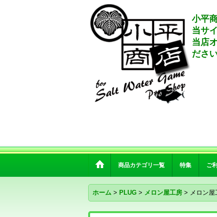
小平商
当サ
当店
ださ
商品カテゴリ一覧
特集
ご
ホーム
>
PLUG
>
メロン屋工房
>
メロン屋工