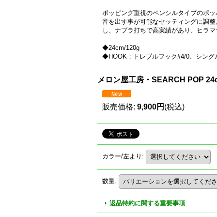
ポッピング重視のペンシルタイプのポッ
音を出す事が可能なセッティングに調整
し、ナブラ打ちで高実績があり、ヒラマ
◆24cm/120g
◆HOOK：トレブルフック#4/0、シング
メロン屋工房・SEARCH POP 24
販売価格
:
9,900円
(税込)
カラー/左より
:
数量
:
返品特約に関する重要事項