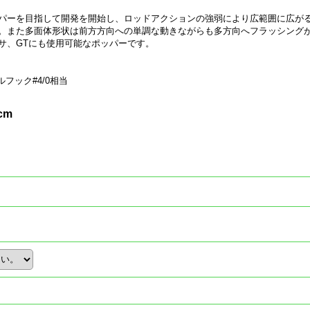
パーを目指して開発を開始し、ロッドアクションの強弱により広範囲に広が
。また多面体形状は前方方向への単調な動きながらも多方向へフラッシング
サ、GTにも使用可能なポッパーです。
ルフック#4/0相当
cm