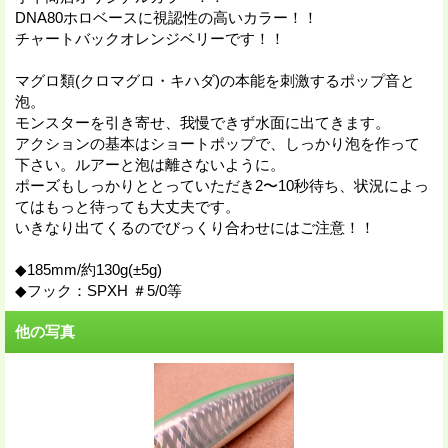
DNA80ホロベースに視認性の高いカラー！！
チャートバックオレンジベリーです！！
マグロ類(クロマグロ・キハダ)の本能を刺激するポップ音と
泡。
モンスターを引き寄せ、我慢できず水面に出てきます。
アクションの基本はショートポップで、しっかり泡を作って
下さい。ルアーと泡は離さないように。
ポーズもしっかりととっていただき2〜10秒待ち、状況によっ
てはもっと待っても大丈夫です。
いきなり出てくるのでびっくり合わせにはご注意！！
◆185mm/約130g(±5g)
◆フック：SPXH ＃5/0等
他の写真