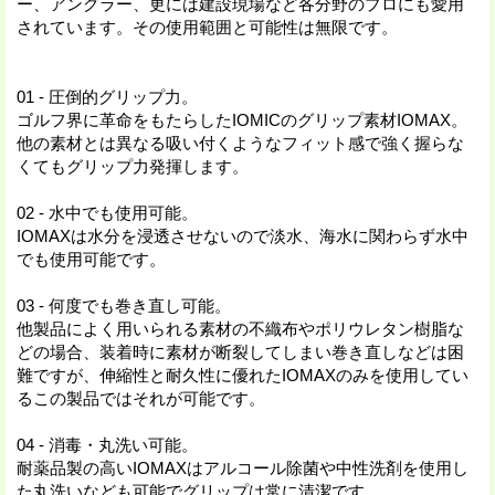
ー、アングラー、更には建設現場など各分野のプロにも愛用
されています。その使用範囲と可能性は無限です。
01 - 圧倒的グリップ力。
ゴルフ界に革命をもたらしたIOMICのグリップ素材IOMAX。
他の素材とは異なる吸い付くようなフィット感で強く握らな
くてもグリップ力発揮します。
02 - 水中でも使用可能。
IOMAXは水分を浸透させないので淡水、海水に関わらず水中
でも使用可能です。
03 - 何度でも巻き直し可能。
他製品によく用いられる素材の不織布やポリウレタン樹脂な
どの場合、装着時に素材が断裂してしまい巻き直しなどは困
難ですが、伸縮性と耐久性に優れたIOMAXのみを使用してい
るこの製品ではそれが可能です。
04 - 消毒・丸洗い可能。
耐薬品製の高いIOMAXはアルコール除菌や中性洗剤を使用し
た丸洗いなども可能でグリップは常に清潔です。