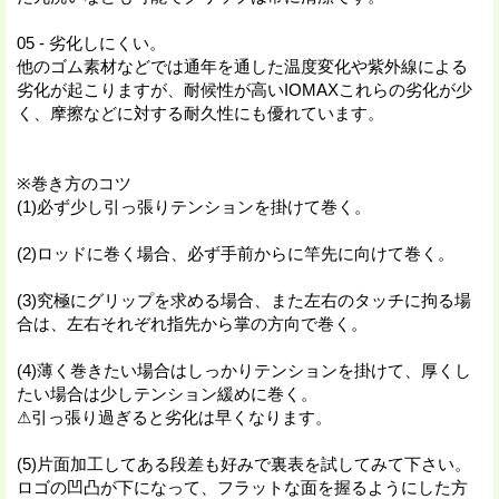
05 - 劣化しにくい。
他のゴム素材などでは通年を通した温度変化や紫外線による
劣化が起こりますが、耐候性が高いIOMAXこれらの劣化が少
く、摩擦などに対する耐久性にも優れています。
※巻き方のコツ
(1)必ず少し引っ張りテンションを掛けて巻く。
(2)ロッドに巻く場合、必ず手前からに竿先に向けて巻く。
(3)究極にグリップを求める場合、また左右のタッチに拘る場
合は、左右それぞれ指先から掌の方向で巻く。
(4)薄く巻きたい場合はしっかりテンションを掛けて、厚くし
たい場合は少しテンション緩めに巻く。
⚠引っ張り過ぎると劣化は早くなります。
(5)片面加工してある段差も好みで裏表を試してみて下さい。
ロゴの凹凸が下になって、フラットな面を握るようにした方