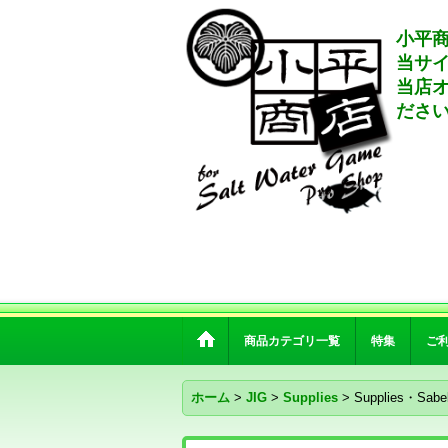
小平商
当サ
当店
ださ
商品カテゴリ一覧
特集
ご
ホーム
>
JIG
>
Supplies
>
Supplies・Sabe