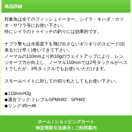
商品詳細
対象魚は全てのフィッシュイーター、シイラ・キハダ・カツ
オ・サワラ等にお使い下さい。
特にシイラのトゥイッチの釣りには効果的です。
ナブラ撃ちは水面直下を飛び出さないギリギリのスピード(出
来るだけ早く)巻いてきて下さい。
ノーマルの110mmより約10gのウェイトアップにより、レン
ジキープ力が向上し、ノーマル110mmでは2号タックルがベス
トでしたが、3号タックルでもお使いいただけます。
スモールベイトに対しての切り札としてもお使い下さい。
◆110mm/42g
◆適合フック:トレブルSPMH#2 SPH#2
◆リング:#5〜#6
ホーム
|
ショッピングカート
特定商取引法表示
|
ご利用案内