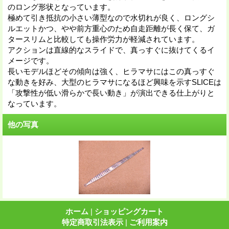
のロング形状となっています。
極めて引き抵抗の小さい薄型なので水切れが良く、ロングシ
ルエットかつ、やや前方重心のため自走距離が長く保て、ガ
タースリムと比較しても操作労力が軽減されています。
アクションは直線的なスライドで、真っすぐに抜けてくるイ
メージです。
長いモデルほどその傾向は強く、ヒラマサにはこの真っすぐ
な動きを好み、大型のヒラマサになるほど興味を示すSLICEは
「攻撃性が低い滑らかで長い動き」が演出できる仕上がりと
なっています。
他の写真
ホーム
|
ショッピングカート
特定商取引法表示
|
ご利用案内