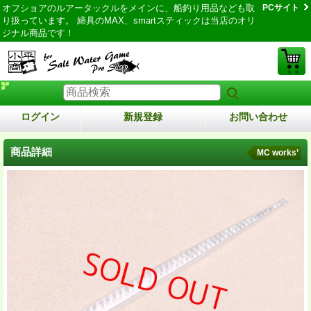
オフショアのルアータックルをメインに、船釣り用品なども取
PCサイト
り扱っています。 締具のMAX、smartスティックは当店のオリ
ジナル商品です！
ログイン
新規登録
お問い合わせ
商品詳細
MC works’