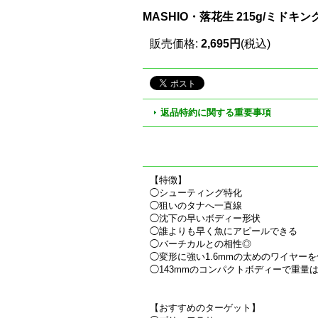
MASHIO・落花生 215g/ミドキ
販売価格
:
2,695円
(税込)
返品特約に関する重要事項
【特徴】
◯シューティング特化
◯狙いのタナへ一直線
◯沈下の早いボディー形状
◯誰よりも早く魚にアピールできる
◯バーチカルとの相性◎
◯変形に強い1.6mmの太めのワイヤー
◯143mmのコンパクトボディーで重量は2
【おすすめのターゲット】