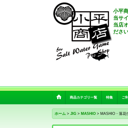
小平商
当サ
当店
ださ
商品カテゴリ一覧
特集
ご
ホーム
>
JIG
>
MASHIO
>
MASHIO・落花