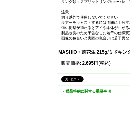
リング類：スプリットリング6.5〜7番 
注意
釣り以外で使用しないでください
ルアーをキャストする時は周囲に十分注
強い衝撃が加わるとアイや本体が曲がる
製品改良のため予告なしに若干の仕様変
画像の色合いと実際の色合いは若干異な
MASHIO・落花生 215g/ミドキ
販売価格
:
2,695円
(税込)
返品特約に関する重要事項