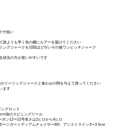
ラサ狙い
て誰よりも早く魚の棚にルアーを届けてください
リングジャークを10回ほど行いその後ワンピッチジャーク
る状況の方が使いやすいです
早めのリーリングジャークと食わせの間を与えて誘ってください
います
ギングロッド
00cm強のスピニングリール
ーボン12〜22号長さは2ヒロから4ヒロ
〜ジガーミディアムチェイサー9/0、アシストライン3〜3.5cm