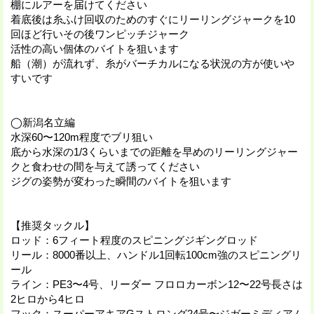
棚にルアーを届けてください
着底後は糸ふけ回収のためのすぐにリーリングジャークを10
回ほど行いその後ワンピッチジャーク
活性の高い個体のバイトを狙います
船（潮）が流れず、糸がバーチカルになる状況の方が使いや
すいです
◯新潟名立編
水深60〜120m程度でブリ狙い
底から水深の1/3くらいまでの距離を早めのリーリングジャー
クと食わせの間を与えて誘ってください
ジグの姿勢が変わった瞬間のバイトを狙います
【推奨タックル】
ロッド：6フィート程度のスピニングジギングロッド
リール：8000番以上、ハンドル1回転100cm強のスピニングリ
ール
ライン：PE3〜4号、リーダー フロロカーボン12〜22号長さは
2ヒロから4ヒロ
フック：スーパーアキアGストロング24号〜ジガーミディアム