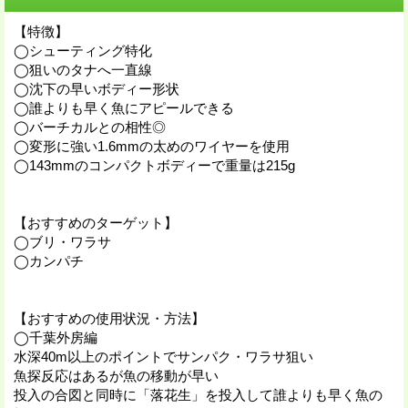
【特徴】
◯シューティング特化
◯狙いのタナへ一直線
◯沈下の早いボディー形状
◯誰よりも早く魚にアピールできる
◯バーチカルとの相性◎
◯変形に強い1.6mmの太めのワイヤーを使用
◯143mmのコンパクトボディーで重量は215g
【おすすめのターゲット】
◯ブリ・ワラサ
◯カンパチ
【おすすめの使用状況・方法】
◯千葉外房編
水深40m以上のポイントでサンパク・ワラサ狙い
魚探反応はあるが魚の移動が早い
投入の合図と同時に「落花生」を投入して誰よりも早く魚の