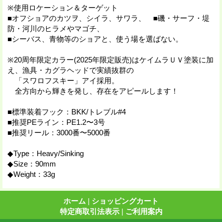
※使用ロケーション＆ターゲット
■オフショアのカツヲ、シイラ、サワラ、 ■磯・サーフ・堤
防・河川のヒラメやマゴチ、
■シーバス、青物等のショアと、使う場を選ばない。
※20周年限定カラー(2025年限定販売)はケイムラＵＶ塗装に加
え、漁具・カグラヘッドで実績抜群の
「スワロフスキー」アイ採用。
全方向から輝きを発し、存在をアピールします！
■標準装着フック：BKK/トレブル#4
■推奨PEライン：PE1.2〜3号
■推奨リール：3000番〜5000番
◆Type：Heavy/Sinking
◆Size：90mm
◆Weight：33g
ホーム
|
ショッピングカート
特定商取引法表示
|
ご利用案内