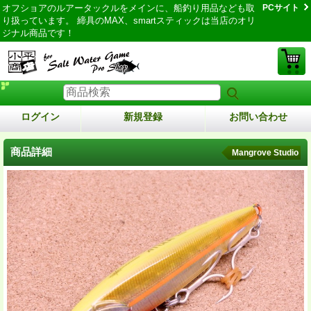
オフショアのルアータックルをメインに、船釣り用品なども取
PCサイト
り扱っています。 締具のMAX、smartスティックは当店のオリ
ジナル商品です！
ログイン
新規登録
お問い合わせ
商品詳細
Mangrove Studio